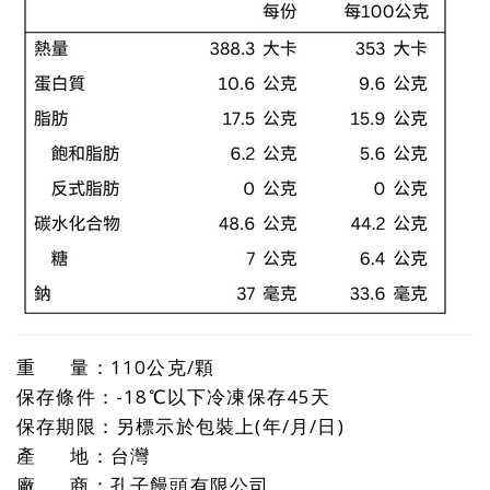
重 量：110公克/顆
保存條件：-18℃以下冷凍保存45天
保存期限：另標示於包裝上(年/月/日)
產 地：台灣
廠 商：孔子饅頭有限公司