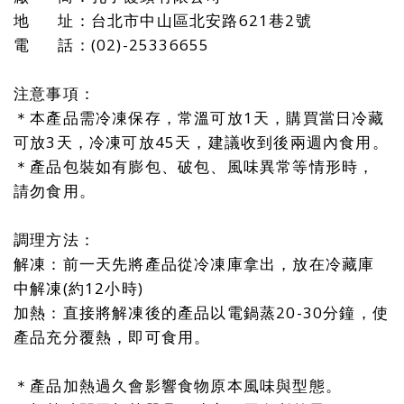
地 址：台北市
中山區北安路621巷2號
電 話：(02)-25336655
注意事項：
＊本產品需冷凍保存，常溫可放1天，購買當日冷藏
可放3天，冷凍可放45天，
建議收到後兩週內食用
。
＊產品包裝如有膨包、破包、風味異常等情形時，
請勿食用。
調理方法：
解凍：前一天先將產品從冷凍庫拿出，放在冷藏庫
中解凍(約12小時)
加熱：直接將解凍後的產品以電鍋蒸20-30分鐘，使
產品充分覆熱，即可食用。
＊產品加熱過久會影響食物原本風味與型態。