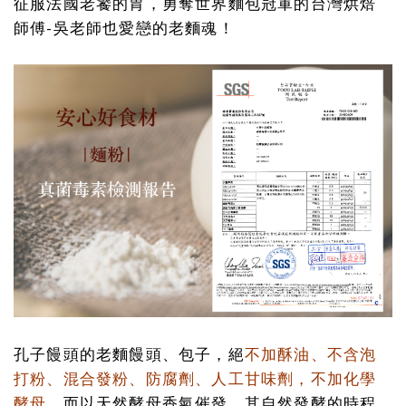
征服法國老饕的胃，勇奪世界麵包冠軍的台灣烘焙
師傅-吳老師也愛戀的老麵魂！
孔子饅頭的老麵饅頭、包子，絕
不加酥油、不含泡
打粉、混合發粉、防腐劑、人工甘味劑，不加化學
酵母，
而以天然酵母香氣催發，其自然發酵的時程