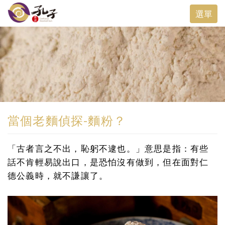
Toggle
選單
navigat
當個老麵偵探-麵粉？
「古者言之不出，恥躬不逮也。」意思是指：有些
話不肯輕易說出口，是恐怕沒有做到，但在面對仁
德公義時，就不謙讓了。